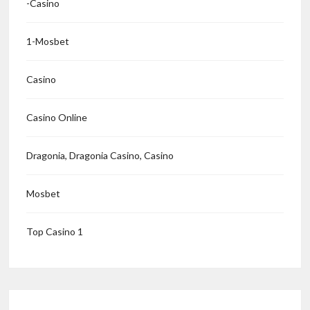
-casino
1-Mosbet
Casino
Casino Online
Dragonia, Dragonia Casino, Casino
Mosbet
Top Casino 1