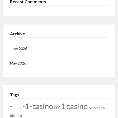
Recent Comments
Archive
June 2026
May 2026
Tags
-
-1
-casino
1
casino
---
000
new
--1
mosbet
pinup
pl