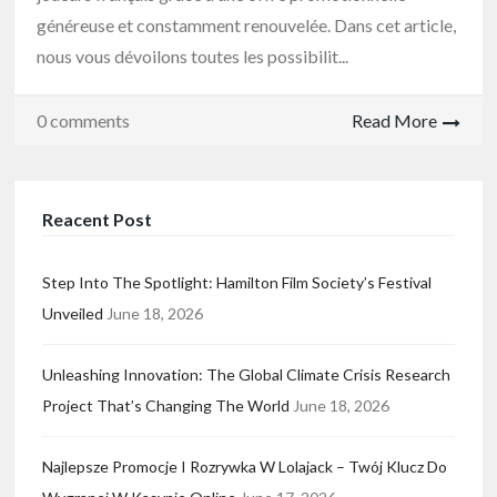
généreuse et constamment renouvelée. Dans cet article,
nous vous dévoilons toutes les possibilit...
0 comments
Read More
Reacent Post
Step Into The Spotlight: Hamilton Film Society’s Festival
Unveiled
June 18, 2026
Unleashing Innovation: The Global Climate Crisis Research
Project That’s Changing The World
June 18, 2026
Najlepsze Promocje I Rozrywka W Lolajack – Twój Klucz Do