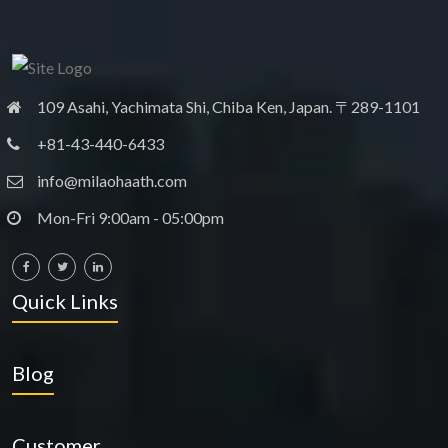
109 Asahi, Yachimata Shi, Chiba Ken, Japan. 〒289-1101
+81-43-440-6433
info@milaohaath.com
Mon-Fri 9:00am - 05:00pm
Quick Links
Blog
Customer