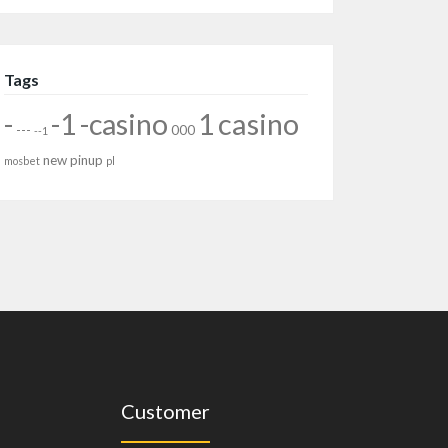
Tags
-
-1
-casino
1
casino
---
000
--1
new
pinup
mosbet
pl
Customer