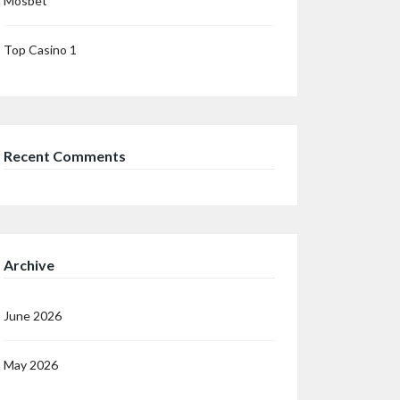
Mosbet
Top Casino 1
Recent Comments
Archive
June 2026
May 2026