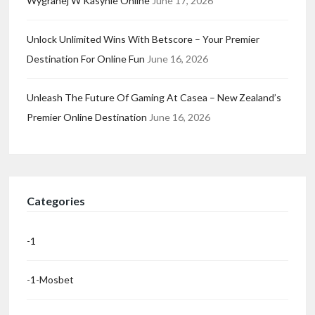
Wygranej W Kasynie Online
June 17, 2026
Unlock Unlimited Wins With Betscore – Your Premier
Destination For Online Fun
June 16, 2026
Unleash The Future Of Gaming At Casea – New Zealand’s
Premier Online Destination
June 16, 2026
Categories
-1
-1-Mosbet