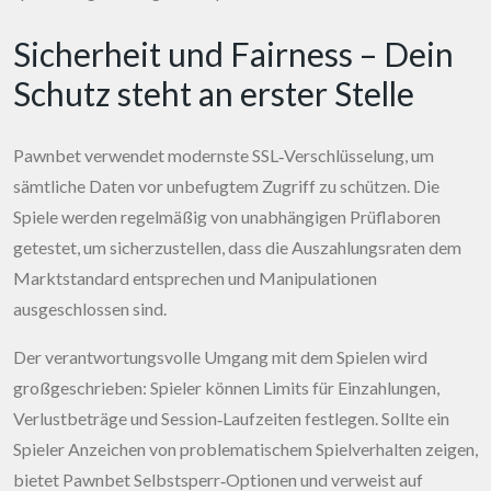
Sicherheit und Fairness – Dein
Schutz steht an erster Stelle
Pawnbet verwendet modernste SSL‑Verschlüsselung, um
sämtliche Daten vor unbefugtem Zugriff zu schützen. Die
Spiele werden regelmäßig von unabhängigen Prüflaboren
getestet, um sicherzustellen, dass die Auszahlungsraten dem
Marktstandard entsprechen und Manipulationen
ausgeschlossen sind.
Der verantwortungsvolle Umgang mit dem Spielen wird
großgeschrieben: Spieler können Limits für Einzahlungen,
Verlustbeträge und Session‑Laufzeiten festlegen. Sollte ein
Spieler Anzeichen von problematischem Spielverhalten zeigen,
bietet Pawnbet Selbstsperr‑Optionen und verweist auf