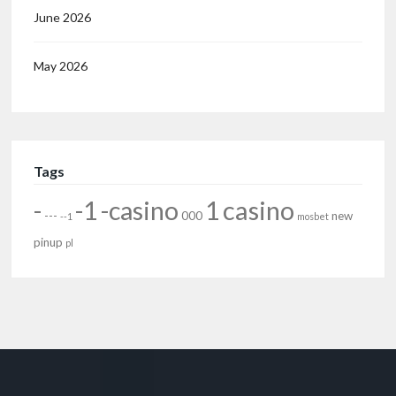
June 2026
May 2026
Tags
-
-1
-casino
1
casino
---
000
new
--1
mosbet
pinup
pl