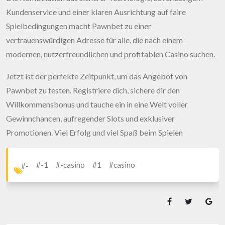
Kundenservice und einer klaren Ausrichtung auf faire
Spielbedingungen macht Pawnbet zu einer
vertrauenswürdigen Adresse für alle, die nach einem
modernen, nutzerfreundlichen und profitablen Casino suchen.
Jetzt ist der perfekte Zeitpunkt, um das Angebot von
Pawnbet zu testen. Registriere dich, sichere dir den
Willkommensbonus und tauche ein in eine Welt voller
Gewinnchancen, aufregender Slots und exklusiver
Promotionen. Viel Erfolg und viel Spaß beim Spielen
#-1
#-casino
#1
#casino
#-