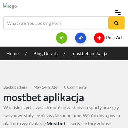
Post Ad
Home
Blog Details
mostbet aplikacja
Backupadmin
May 24, 2026
0 Comments
mostbet aplikacja
W dzisiejszych czasach mobilne zakłady na sporty oraz gry
kasynowe stały się niezwykle popularne. Wśród dostępnych
platform wyróżnia się
Mostbet
— serwis, który zdobył