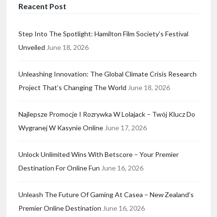
Reacent Post
Step Into The Spotlight: Hamilton Film Society’s Festival
Unveiled
June 18, 2026
Unleashing Innovation: The Global Climate Crisis Research
Project That’s Changing The World
June 18, 2026
Najlepsze Promocje I Rozrywka W Lolajack – Twój Klucz Do
Wygranej W Kasynie Online
June 17, 2026
Unlock Unlimited Wins With Betscore – Your Premier
Destination For Online Fun
June 16, 2026
Unleash The Future Of Gaming At Casea – New Zealand’s
Premier Online Destination
June 16, 2026