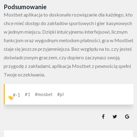
Podsumowanie
Mostbet aplikacja to doskonałe rozwiązanie dla każdego, kto
chce mieć dostęp do zakładów sportowych i gier kasynowych
w jednym miejscu. Dzięki intuicyjnemu interfejsowi, licznym
funkcjom oraz wygodnym metodom płatności, gra w Mostbet
staje się jeszcze przyjemniejsza. Bez względu na to, czy jesteś
doświadczonym graczem, czy dopiero zaczynasz swoją
przygodę z zakładami, aplikacja Mostbet z pewnością spełni
Twoje oczekiwania.
#1
#mosbet
#pl
#-1