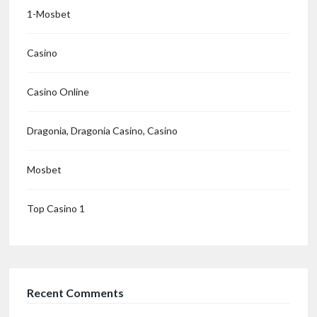
1-Mosbet
Casino
Casino Online
Dragonia, Dragonia Casino, Casino
Mosbet
Top Casino 1
Recent Comments