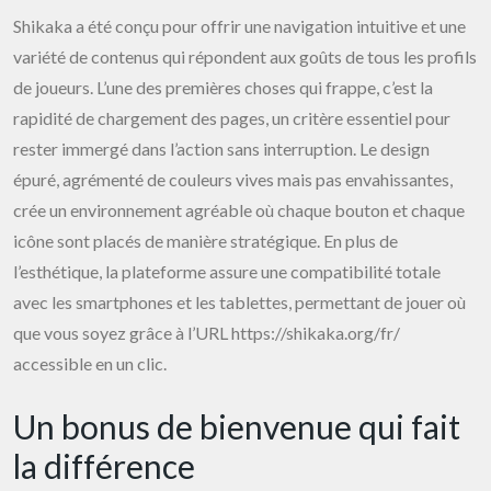
Shikaka a été conçu pour offrir une navigation intuitive et une
variété de contenus qui répondent aux goûts de tous les profils
de joueurs. L’une des premières choses qui frappe, c’est la
rapidité de chargement des pages, un critère essentiel pour
rester immergé dans l’action sans interruption. Le design
épuré, agrémenté de couleurs vives mais pas envahissantes,
crée un environnement agréable où chaque bouton et chaque
icône sont placés de manière stratégique. En plus de
l’esthétique, la plateforme assure une compatibilité totale
avec les smartphones et les tablettes, permettant de jouer où
que vous soyez grâce à l’URL
https://shikaka.org/fr/
accessible en un clic.
Un bonus de bienvenue qui fait
la différence