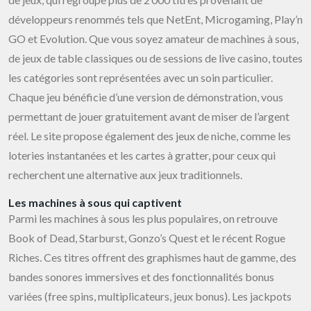
développeurs renommés tels que NetEnt, Microgaming, Play’n
GO et Evolution. Que vous soyez amateur de machines à sous,
de jeux de table classiques ou de sessions de live casino, toutes
les catégories sont représentées avec un soin particulier.
Chaque jeu bénéficie d’une version de démonstration, vous
permettant de jouer gratuitement avant de miser de l’argent
réel. Le site propose également des jeux de niche, comme les
loteries instantanées et les cartes à gratter, pour ceux qui
recherchent une alternative aux jeux traditionnels.
Les machines à sous qui captivent
Parmi les machines à sous les plus populaires, on retrouve
Book of Dead, Starburst, Gonzo’s Quest et le récent Rogue
Riches. Ces titres offrent des graphismes haut de gamme, des
bandes sonores immersives et des fonctionnalités bonus
variées (free spins, multiplicateurs, jeux bonus). Les jackpots