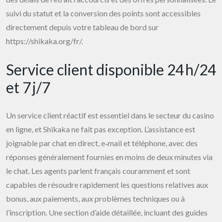
suivi du statut et la conversion des points sont accessibles
directement depuis votre tableau de bord sur
https://shikaka.org/fr/.
Service client disponible 24 h/24
et 7 j/7
Un service client réactif est essentiel dans le secteur du casino
en ligne, et Shikaka ne fait pas exception. L’assistance est
joignable par chat en direct, e‑mail et téléphone, avec des
réponses généralement fournies en moins de deux minutes via
le chat. Les agents parlent français couramment et sont
capables de résoudre rapidement les questions relatives aux
bonus, aux paiements, aux problèmes techniques ou à
l’inscription. Une section d’aide détaillée, incluant des guides