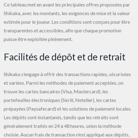
Ce tableau met en avant les principales offres proposées par
Shikaka, avec les montants, les exigences de mise et la valeur
estimée pour le joueur. Les conditions sont conçues pour être
transparentes et accessibles, afin que chaque promotion
puisse être exploitée pleinement.
Facilités de dépôt et de retrait
Shikaka s’engage à offrir des transactions rapides, sécurisées
et variées. Parmi les méthodes de paiement acceptées, on
trouve les cartes bancaires (Visa, Mastercard), les
portefeuilles électroniques (Skrill, Neteller), les cartes
prépayées (Paysafecard) et les solutions de paiement locales.
Les dépôts sont instantanés, tandis que les retraits sont
généralement traités en 24 à 48 heures, selon la méthode
choisie. Aucun frais de transaction n’est appliqué aux dépôts,