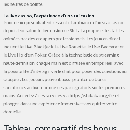
les heures de pointe.
Le live casino, l’expérience d’un vrai casino
Pour ceux qui souhaitent ressentir l’ambiance d’un vrai casino
depuis leur salon, le live casino de Shikaka propose des tables
animées par des croupiers professionnels. Les jeux en direct
incluent le Live Blackjack, la Live Roulette, le Live Baccarat et
le Live Hold’em Poker. Grâce à la technologie de streaming
haute définition, chaque main est diffusée en temps réel, avec
la possibilité d’interagir via le chat pour poser des questions au
croupier. Les joueurs peuvent aussi profiter de bonus
spécifiques au live, comme des paris gratuits sur les premières
mains. Accédez à ces services via https://shikaka.org/fr/ et
plongez dans une expérience immersive sans quitter votre
domicile.
Tableau comparatif des bonus