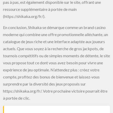
pas à pas, est également disponible sur le site, offrant une
ressource supplémentaire à portée de main
(https://shikaka.org/fr/).
En conclusion, Shikaka se démarque comme un brand casino
moderne qui combine une offre promotionnelle alléchante, un
catalogue de jeux riche et une interface adaptée aux joueurs
actuels. Que vous soyez à la recherche de gros jackpots, de
tournois compétitifs ou de simples moments de détente, le site
vous propose tout ce dont vous avez besoin pour vivre une
expérience de jeu optimale. N’attendez plus : créez votre
compte, profitez des bonus de bienvenue et laissez‑vous
surprendre par la diversité des jeux proposés sur
https://shikaka.org/fr/. Votre prochaine victoire pourrait être
à portée de clic.