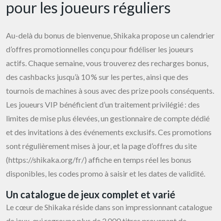
pour les joueurs réguliers
Au-delà du bonus de bienvenue, Shikaka propose un calendrier
d’offres promotionnelles conçu pour fidéliser les joueurs
actifs. Chaque semaine, vous trouverez des recharges bonus,
des cashbacks jusqu’à 10 % sur les pertes, ainsi que des
tournois de machines à sous avec des prize pools conséquents.
Les joueurs VIP bénéficient d’un traitement privilégié : des
limites de mise plus élevées, un gestionnaire de compte dédié
et des invitations à des événements exclusifs. Ces promotions
sont régulièrement mises à jour, et la page d’offres du site
(https://shikaka.org/fr/) affiche en temps réel les bonus
disponibles, les codes promo à saisir et les dates de validité.
Un catalogue de jeux complet et varié
Le cœur de Shikaka réside dans son impressionnant catalogue
de jeux, qui regroupe plus de 2 000 titres provenant de