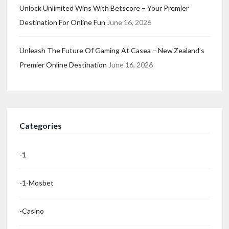
Unlock Unlimited Wins With Betscore – Your Premier
Destination For Online Fun
June 16, 2026
Unleash The Future Of Gaming At Casea – New Zealand’s
Premier Online Destination
June 16, 2026
Categories
-1
-1-Mosbet
-casino