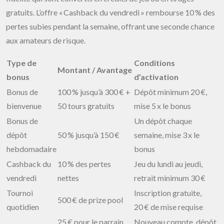
gratuits. L’offre « Cashback du vendredi » rembourse 10 % des
pertes subies pendant la semaine, offrant une seconde chance
aux amateurs de risque.
Type de
Conditions
Montant / Avantage
bonus
d’activation
Bonus de
100 % jusqu’à 300 € +
Dépôt minimum 20 €,
bienvenue
50 tours gratuits
mise 5 x le bonus
Bonus de
Un dépôt chaque
dépôt
50 % jusqu’à 150 €
semaine, mise 3 x le
hebdomadaire
bonus
Cashback du
10 % des pertes
Jeu du lundi au jeudi,
vendredi
nettes
retrait minimum 30 €
Tournoi
Inscription gratuite,
500 € de prize pool
quotidien
20 € de mise requise
25 € pour le parrain,
Nouveau compte, dépôt