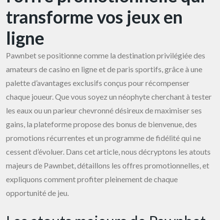
transforme vos jeux en
ligne
Pawnbet se positionne comme la destination privilégiée des
amateurs de casino en ligne et de paris sportifs, grâce à une
palette d’avantages exclusifs conçus pour récompenser
chaque joueur. Que vous soyez un néophyte cherchant à tester
les eaux ou un parieur chevronné désireux de maximiser ses
gains, la plateforme propose des bonus de bienvenue, des
promotions récurrentes et un programme de fidélité qui ne
cessent d’évoluer. Dans cet article, nous décryptons les atouts
majeurs de Pawnbet, détaillons les offres promotionnelles, et
expliquons comment profiter pleinement de chaque
opportunité de jeu.