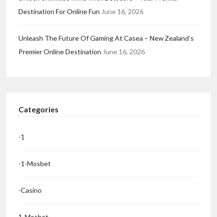
Destination For Online Fun
June 16, 2026
Unleash The Future Of Gaming At Casea – New Zealand’s
Premier Online Destination
June 16, 2026
Categories
-1
-1-Mosbet
-casino
1-Mosbet