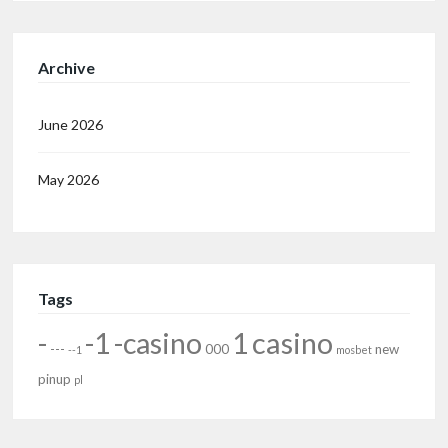
Archive
June 2026
May 2026
Tags
-
-1
-casino
1
casino
---
000
new
--1
mosbet
pinup
pl