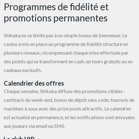
Programmes de fidélité et
promotions permanentes
Shikaka ne se limite pas à un simple bonus de bienvenue. Le
casino a mis en place un programme de fidélité structuré en
plusieurs niveaux, récompensant chaque mise effectuée par
des points qui se transforment en cash, en tours gratuits ou en
cadeaux exclusifs.
Calendrier des offres
Chaque semaine, Shikaka diffuse des promotions ciblées :
cashback du week‑end, bonus de dépôt sans code, tournois de
machines à sous avec des prize pools attractifs. Le calendrier
est actualisé en permanence, et les notifications sont envoyées
aux joueurs via email ou SMS.