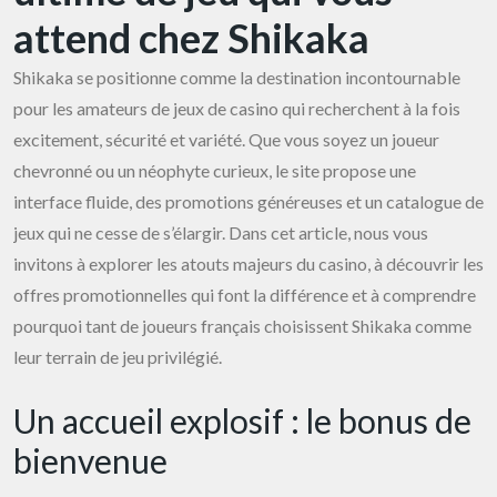
attend chez Shikaka
Shikaka se positionne comme la destination incontournable
pour les amateurs de jeux de casino qui recherchent à la fois
excitement, sécurité et variété. Que vous soyez un joueur
chevronné ou un néophyte curieux, le site propose une
interface fluide, des promotions généreuses et un catalogue de
jeux qui ne cesse de s’élargir. Dans cet article, nous vous
invitons à explorer les atouts majeurs du casino, à découvrir les
offres promotionnelles qui font la différence et à comprendre
pourquoi tant de joueurs français choisissent Shikaka comme
leur terrain de jeu privilégié.
Un accueil explosif : le bonus de
bienvenue