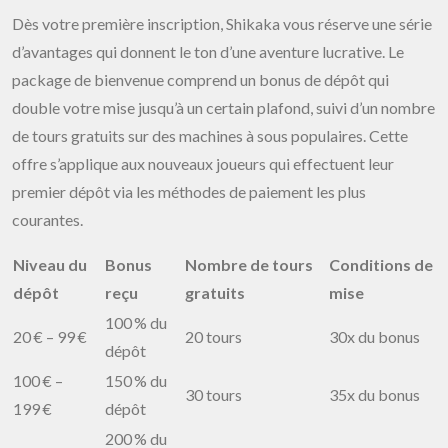
Dès votre première inscription, Shikaka vous réserve une série
d’avantages qui donnent le ton d’une aventure lucrative. Le
package de bienvenue comprend un bonus de dépôt qui
double votre mise jusqu’à un certain plafond, suivi d’un nombre
de tours gratuits sur des machines à sous populaires. Cette
offre s’applique aux nouveaux joueurs qui effectuent leur
premier dépôt via les méthodes de paiement les plus
courantes.
Niveau du
Bonus
Nombre de tours
Conditions de
dépôt
reçu
gratuits
mise
100 % du
20 € – 99 €
20 tours
30x du bonus
dépôt
100 € –
150 % du
30 tours
35x du bonus
199 €
dépôt
200 % du