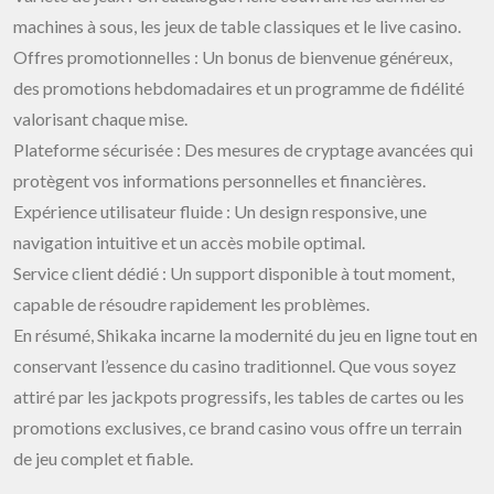
machines à sous, les jeux de table classiques et le live casino.
Offres promotionnelles : Un bonus de bienvenue généreux,
des promotions hebdomadaires et un programme de fidélité
valorisant chaque mise.
Plateforme sécurisée : Des mesures de cryptage avancées qui
protègent vos informations personnelles et financières.
Expérience utilisateur fluide : Un design responsive, une
navigation intuitive et un accès mobile optimal.
Service client dédié : Un support disponible à tout moment,
capable de résoudre rapidement les problèmes.
En résumé, Shikaka incarne la modernité du jeu en ligne tout en
conservant l’essence du casino traditionnel. Que vous soyez
attiré par les jackpots progressifs, les tables de cartes ou les
promotions exclusives, ce brand casino vous offre un terrain
de jeu complet et fiable.