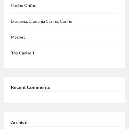
Casino Online
Dragonia, Dragonia Casino, Casino
Mosbet
Top Casino 1
Recent Comments
Archive