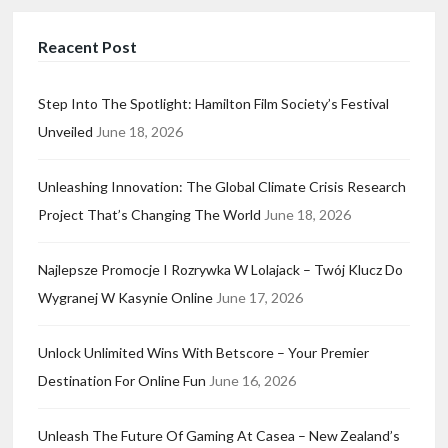
Reacent Post
Step Into The Spotlight: Hamilton Film Society’s Festival
Unveiled
June 18, 2026
Unleashing Innovation: The Global Climate Crisis Research
Project That’s Changing The World
June 18, 2026
Najlepsze Promocje I Rozrywka W Lolajack – Twój Klucz Do
Wygranej W Kasynie Online
June 17, 2026
Unlock Unlimited Wins With Betscore – Your Premier
Destination For Online Fun
June 16, 2026
Unleash The Future Of Gaming At Casea – New Zealand’s