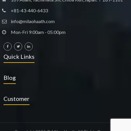
+81-43-440-6433
info@milaohaath.com
Mon-Fri 9:00am - 05:00pm
Quick Links
Blog
Customer