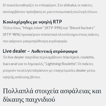
Η ποικιλία καθορίζει το ενδιαφέρον. Στο shikaka, οι παίκτες
απολαμβάνουν πρόσβαση σε μια εντυπωσιακή συλλογή τίτλων.
Κουλοχέρηδες με υψηλή RTP
Τίτλοι όπως “Mega Joker” (RTP 99%) και “Blood Suckers”
(RTP 98%) προσφέρουν στατιστικά πλεονέκτημα στους παίκτες
που ψάχνουν μακροπρόθεσμη κερδοφορία.
Live dealer – Αυθεντική ατμόσφαιρα
Τα live dealer παιχνίδια περιλαμβάνουν blackjack, roulette,
baccarat και το δημοφιλές “Lightning Roulette”. Οι παίκτες
μπορούν να αλληλεπιδράσουν με επαγγελματίες dealer μέσω
υψηλής ανάλυσης βίντεο.
Πολλαπλά στοιχεία ασφάλειας και
δίκαιης παιχνιδιού