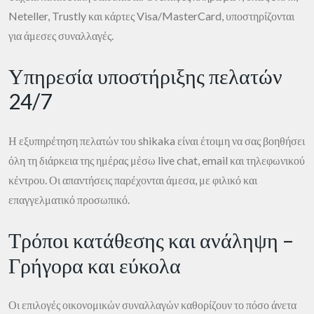
Neteller, Trustly και κάρτες Visa/MasterCard, υποστηρίζονται
για άμεσες συναλλαγές.
Υπηρεσία υποστήριξης πελατών
24/7
Η εξυπηρέτηση πελατών του shikaka είναι έτοιμη να σας βοηθήσει
όλη τη διάρκεια της ημέρας μέσω live chat, email και τηλεφωνικού
κέντρου. Οι απαντήσεις παρέχονται άμεσα, με φιλικό και
επαγγελματικό προσωπικό.
Τρόποι κατάθεσης και ανάληψη –
Γρήγορα και εύκολα
Οι επιλογές οικονομικών συναλλαγών καθορίζουν το πόσο άνετα