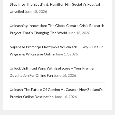
Step Into The Spotlight: Hamilton Film Society’s Festival
Unveiled
June 18, 2026
Unleashing Innovation: The Global Climate Crisis Research
Project That’s Changing The World
June 18, 2026
Najlepsze Promocje I Rozrywka W Lolajack – Twój Klucz Do
Wygranej W Kasynie Online
June 17, 2026
Unlock Unlimited Wins With Betscore – Your Premier
Destination For Online Fun
June 16, 2026
Unleash The Future Of Gaming At Casea – New Zealand’s
Premier Online Destination
June 16, 2026