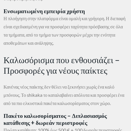
Ενσωματωμένη εμπειρία χρήστη
Η πλοήγηση στην πλατφόρμα είναι ομαλή και γρήγορη. Η διεπαφή
είναι σχεδιασμένη για να προσφέρει ταχύτητα πρόσβασης σε όλα
τα τμήματα, από το τμήμα των προσφορών μέχρι την ενότητα
αποθεμάτων και ανάληψης.
Καλωσόρισμα που ενθουσιάζει –
Προσφορές για νέους παίκτες
Κανένας νέος παίκτης δεν θέλει να ξεκινήσει χωρίς ένα καλό
μπόνους. Το shikaka το καταλαβαίνει απόλυτα και προσφέρει ένα
από τα πιο ελκυστικά πακέτα καλωσορίσματος στον χώρο.
Πακέτο καλωσορίσματος – Διπλασιασμός
κατάθεσης + δωρεάν περιστροφές
Πρώτη κατάθεση: 100% έως 500 € + 100 δωρεάν περιστροφές