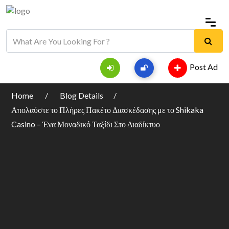
Post Ad
Home
Blog Details
Απολαύστε το Πλήρες Πακέτο Διασκέδασης με το Shikaka
Casino – Ένα Μοναδικό Ταξίδι Στο Διαδίκτυο