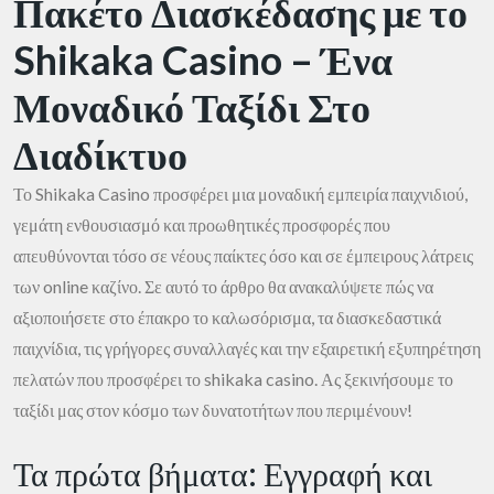
Πακέτο Διασκέδασης με το
Shikaka Casino – Ένα
Μοναδικό Ταξίδι Στο
Διαδίκτυο
Το Shikaka Casino προσφέρει μια μοναδική εμπειρία παιχνιδιού,
γεμάτη ενθουσιασμό και προωθητικές προσφορές που
απευθύνονται τόσο σε νέους παίκτες όσο και σε έμπειρους λάτρεις
των online καζίνο. Σε αυτό το άρθρο θα ανακαλύψετε πώς να
αξιοποιήσετε στο έπακρο το καλωσόρισμα, τα διασκεδαστικά
παιχνίδια, τις γρήγορες συναλλαγές και την εξαιρετική εξυπηρέτηση
πελατών που προσφέρει το shikaka casino. Ας ξεκινήσουμε το
ταξίδι μας στον κόσμο των δυνατοτήτων που περιμένουν!
Τα πρώτα βήματα: Εγγραφή και