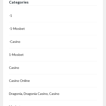
Categories
-1
-1-Mosbet
-casino
1-Mosbet
Casino
Casino Online
Dragonia, Dragonia Casino, Casino