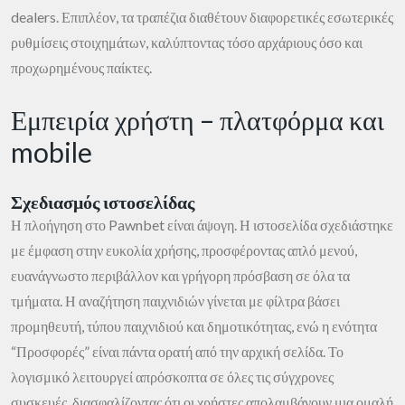
dealers. Επιπλέον, τα τραπέζια διαθέτουν διαφορετικές εσωτερικές
ρυθμίσεις στοιχημάτων, καλύπτοντας τόσο αρχάριους όσο και
προχωρημένους παίκτες.
Εμπειρία χρήστη – πλατφόρμα και
mobile
Σχεδιασμός ιστοσελίδας
Η πλοήγηση στο Pawnbet είναι άψογη. Η ιστοσελίδα σχεδιάστηκε
με έμφαση στην ευκολία χρήσης, προσφέροντας απλό μενού,
ευανάγνωστο περιβάλλον και γρήγορη πρόσβαση σε όλα τα
τμήματα. Η αναζήτηση παιχνιδιών γίνεται με φίλτρα βάσει
προμηθευτή, τύπου παιχνιδιού και δημοτικότητας, ενώ η ενότητα
“Προσφορές” είναι πάντα ορατή από την αρχική σελίδα. Το
λογισμικό λειτουργεί απρόσκοπτα σε όλες τις σύγχρονες
συσκευές, διασφαλίζοντας ότι οι χρήστες απολαμβάνουν μια ομαλή