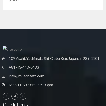
pinup
pl
109 Asahi, Yachimata Shi, Chiba Ken, Japan. 〒289-1101
+81-43-440-6433
info@milaohaath.com
Mon-Fri 9:00am - 05:00pm
Quick Links