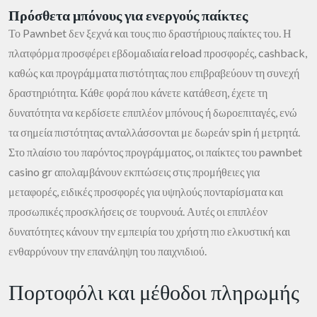
Πρόσθετα μπόνους για ενεργούς παίκτες
Το Pawnbet δεν ξεχνά και τους πιο δραστήριους παίκτες του. Η
πλατφόρμα προσφέρει εβδομαδιαία reload προσφορές, cashback,
καθώς και προγράμματα πιστότητας που επιβραβεύουν τη συνεχή
δραστηριότητα. Κάθε φορά που κάνετε κατάθεση, έχετε τη
δυνατότητα να κερδίσετε επιπλέον μπόνους ή δωροεπιταγές, ενώ
τα σημεία πιστότητας ανταλλάσσονται με δωρεάν spin ή μετρητά.
Στο πλαίσιο του παρόντος προγράμματος, οι παίκτες του pawnbet
casino gr απολαμβάνουν εκπτώσεις στις προμήθειες για
μεταφορές, ειδικές προσφορές για υψηλούς πονταρίσματα και
προσωπικές προσκλήσεις σε τουρνουά. Αυτές οι επιπλέον
δυνατότητες κάνουν την εμπειρία του χρήστη πιο ελκυστική και
ενθαρρύνουν την επανάληψη του παιχνιδιού.
Πορτοφόλι και μέθοδοι πληρωμής