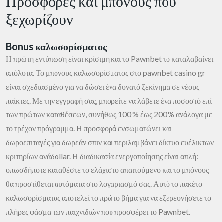
Προσφορές και μπόνους που
ξεχωρίζουν
Bonus καλωσορίσματος
Η πρώτη εντύπωση είναι κρίσιμη και το Pawnbet το καταλαβαίνει
απόλυτα. Το μπόνους καλωσορίσματος στο pawnbet casino gr
είναι σχεδιασμένο για να δώσει ένα δυνατό ξεκίνημα σε νέους
παίκτες. Με την εγγραφή σας, μπορείτε να λάβετε ένα ποσοστό επί
των πρώτων καταθέσεων, συνήθως 100 % έως 200 % ανάλογα με
το τρέχον πρόγραμμα. Η προσφορά ενσωματώνει και
δωροεπιταγές για δωρεάν σπιν και περιλαμβάνει δίκτυο ευέλικτων
κριτηρίων ανάδollar. Η διαδικασία ενεργοποίησης είναι απλή:
οπωσδήποτε καταθέστε το ελάχιστο απαιτούμενο και το μπόνους
θα προστίθεται αυτόματα στο λογαριασμό σας. Αυτό το πακέτο
καλωσορίσματος αποτελεί το πρώτο βήμα για να εξερευνήσετε το
πλήρες φάσμα των παιχνιδιών που προσφέρει το Pawnbet.