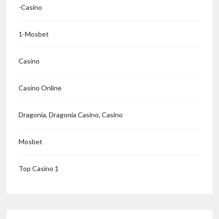
-casino
1-Mosbet
Casino
Casino Online
Dragonia, Dragonia Casino, Casino
Mosbet
Top Casino 1